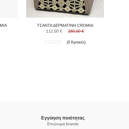
MIA
ΤΣΑΝΤΑ ΔΕΡΜΑΤΙΝΗ CROMIA
ΤΣΑ
112,00 €
280,00 €
(
0
Κριτικές
)
Εγγύηση ποιότητας
Επώνυμα brands