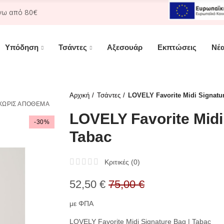
νω από 80€
Υπόδηση
Τσάντες
Αξεσουάρ
Εκπτώσεις
Νέα
Αρχική
Τσάντες
LOVELY Favorite Midi Signatur
ΧΩΡΊΣ ΑΠΌΘΕΜΑ
LOVELY Favorite Midi
-30%
Tabac
Κριτικές (
0
)
52,50 €
75,00 €
με ΦΠΑ
LOVELY Favorite Midi Signature Bag | Tabac