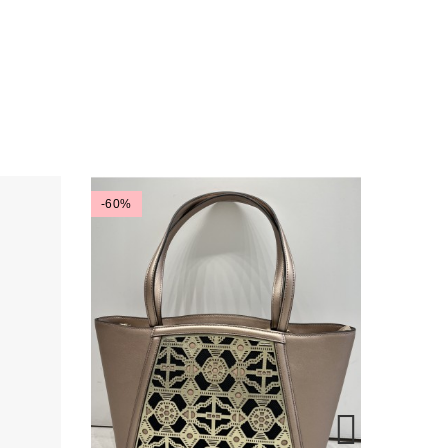
-60%
-50%