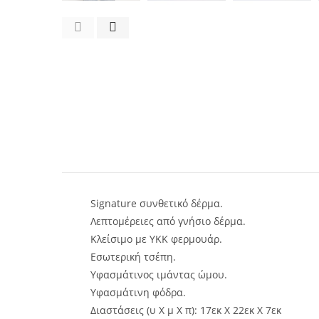
Signature συνθετικό δέρμα.
Λεπτομέρειες από γνήσιο δέρμα.
Κλείσιμο με ΥΚΚ φερμουάρ.
Εσωτερική τσέπη.
Υφασμάτινος ιμάντας ώμου.
Υφασμάτινη φόδρα.
Διαστάσεις (υ Χ μ Χ π): 17εκ Χ 22εκ Χ 7εκ