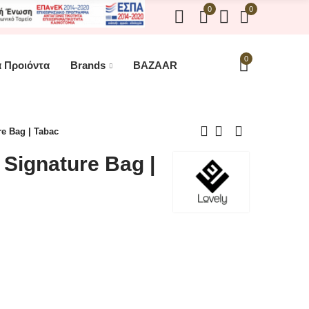
0
0
0
 Προιόντα
Brands
BAZAAR
e Bag | Tabac
 Signature Bag |