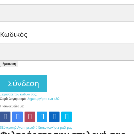
Κωδικός
Εμφάνιση
Σύνδεση
Ξεχάσατε τον κωδικό σας;
Χωρίς λογαριασμό;
Δημιουργήστε ένα εδώ
Ή συνδεθείτε με:
Σύγκριση
0
Αγαπημένα
0
Επικοινωνήστε μαζί μας