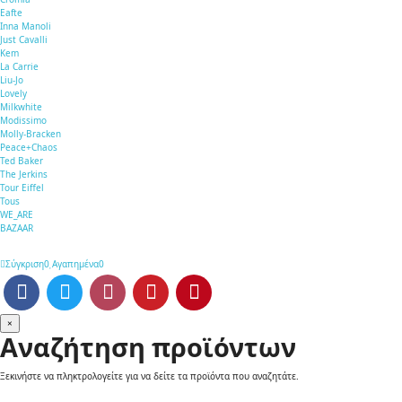
Eafte
Inna Manoli
Just Cavalli
Kem
La Carrie
Liu-Jo
Lovely
Milkwhite
Modissimo
Molly-Bracken
Peace+Chaos
Ted Baker
The Jerkins
Tour Eiffel
Tous
WE_ARE
BAZAAR
Σύγκριση
0
Αγαπημένα
0
×
Αναζήτηση προϊόντων
Ξεκινήστε να πληκτρολογείτε για να δείτε τα προϊόντα που αναζητάτε.