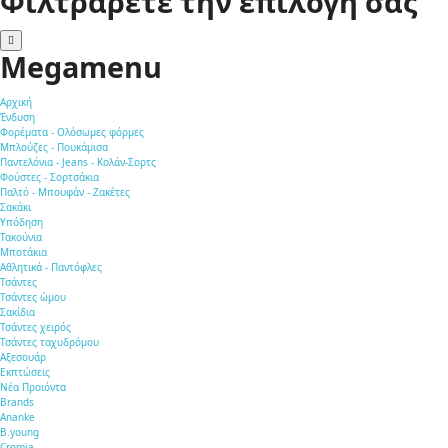
Φιλτράρετε την επιλογή σας
Megamenu
Αρχική
Ένδυση
Φορέματα - Ολόσωμες φόρμες
Μπλούζες - Πουκάμισα
Παντελόνια - Jeans - Κολάν-Σορτς
Φούστες - Σορτσάκια
Παλτό - Μπουφάν - Ζακέτες
Σακάκι
Υπόδηση
Τακούνια
Μποτάκια
Αθλητικά - Παντόφλες
Τσάντες
Τσάντες ώμου
Σακίδια
Τσάντες χειρός
Τσάντες ταχυδρόμου
Αξεσουάρ
Εκπτώσεις
Νέα Προιόντα
Brands
Ananke
B.young
Cromia