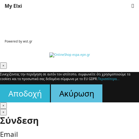
My Elxi
Powered by
wst.gr
×
Συνεχίζοντας την περιήγηση σε αυτόν τον ιστότοπο, συμφωνείτε ότι χρησιμοποιούμε τα
cookies και τα προσωπικά σας δεδομένα σύμφωνα με το EU GDPR.
Περισσότερα...
Αποδοχή
Ακύρωση
×
×
Σύνδεση
Email