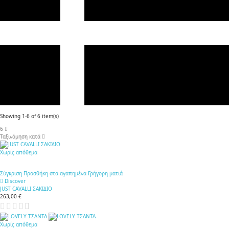
Showing 1-6 of 6 item(s)
6
Ταξινόμηση κατά
Χωρίς απόθεμα
Σύγκριση
Προσθήκη στα αγαπημένα
Γρήγορη ματιά
Discover
JUST CAVALLI ΣΑΚΙΔΙΟ
263,00 €
Χωρίς απόθεμα