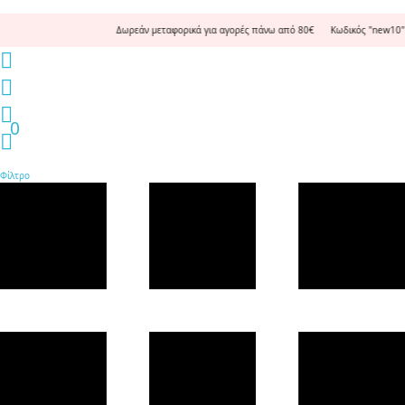
Δωρεάν μεταφορικά για αγορές πάνω από 80€ Κωδικός "new10" για 
0
Φίλτρο