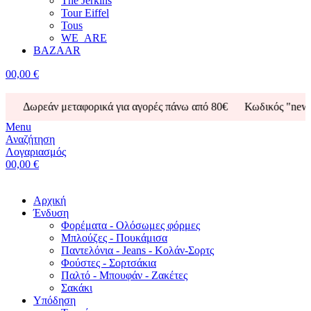
The Jerkins
Tour Eiffel
Tous
WE_ARE
BAZAAR
0
0,00 €
Δωρεάν μεταφορικά για αγορές πάνω από 80€ Κωδικός "new10" 
Menu
Αναζήτηση
Λογαριασμός
0
0,00 €
Αρχική
Ένδυση
Φορέματα - Ολόσωμες φόρμες
Μπλούζες - Πουκάμισα
Παντελόνια - Jeans - Κολάν-Σορτς
Φούστες - Σορτσάκια
Παλτό - Μπουφάν - Ζακέτες
Σακάκι
Υπόδηση