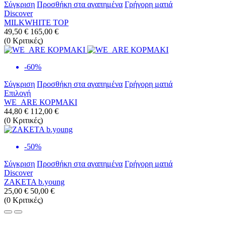
Σύγκριση
Προσθήκη στα αγαπημένα
Γρήγορη ματιά
Discover
MILKWHITE TOP
49,50 €
165,00 €
(
0
Κριτικές
)
-60%
Σύγκριση
Προσθήκη στα αγαπημένα
Γρήγορη ματιά
Επιλογή
WE_ARE ΚΟΡΜΑΚΙ
44,80 €
112,00 €
(
0
Κριτικές
)
-50%
Σύγκριση
Προσθήκη στα αγαπημένα
Γρήγορη ματιά
Discover
ΖΑΚΕΤΑ b.young
25,00 €
50,00 €
(
0
Κριτικές
)