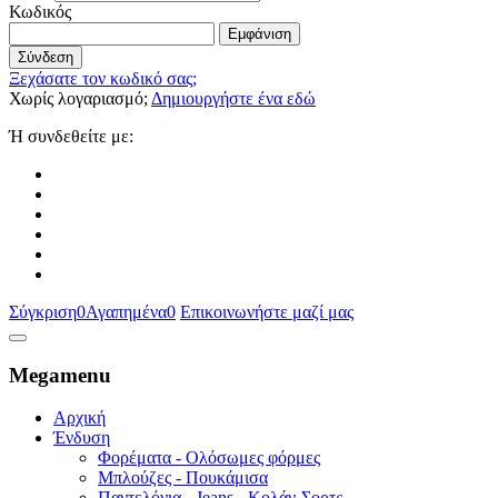
Κωδικός
Εμφάνιση
Σύνδεση
Ξεχάσατε τον κωδικό σας;
Χωρίς λογαριασμό;
Δημιουργήστε ένα εδώ
Ή συνδεθείτε με:
Σύγκριση
0
Αγαπημένα
0
Επικοινωνήστε μαζί μας
Megamenu
Αρχική
Ένδυση
Φορέματα - Ολόσωμες φόρμες
Μπλούζες - Πουκάμισα
Παντελόνια - Jeans - Κολάν-Σορτς