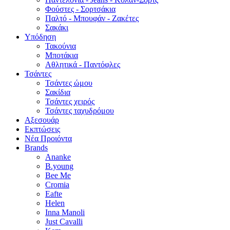
Φούστες - Σορτσάκια
Παλτό - Μπουφάν - Ζακέτες
Σακάκι
Υπόδηση
Τακούνια
Μποτάκια
Αθλητικά - Παντόφλες
Τσάντες
Τσάντες ώμου
Σακίδια
Τσάντες χειρός
Τσάντες ταχυδρόμου
Αξεσουάρ
Εκπτώσεις
Νέα Προιόντα
Brands
Ananke
B.young
Bee Me
Cromia
Eafte
Helen
Inna Manoli
Just Cavalli