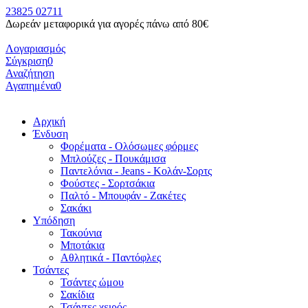
23825 02711
Δωρεάν μεταφορικά για αγορές πάνω από 80€
Λογαριασμός
Σύγκριση
0
Αναζήτηση
Αγαπημένα
0
Αρχική
Ένδυση
Φορέματα - Ολόσωμες φόρμες
Μπλούζες - Πουκάμισα
Παντελόνια - Jeans - Κολάν-Σορτς
Φούστες - Σορτσάκια
Παλτό - Μπουφάν - Ζακέτες
Σακάκι
Υπόδηση
Τακούνια
Μποτάκια
Αθλητικά - Παντόφλες
Τσάντες
Τσάντες ώμου
Σακίδια
Τσάντες χειρός