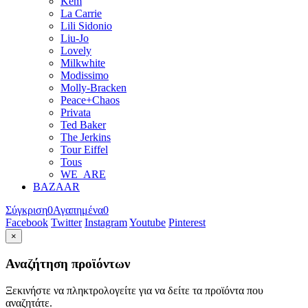
Kem
La Carrie
Lili Sidonio
Liu-Jo
Lovely
Milkwhite
Modissimo
Molly-Bracken
Peace+Chaos
Privata
Ted Baker
The Jerkins
Tour Eiffel
Tous
WE_ARE
BAZAAR
Σύγκριση
0
Αγαπημένα
0
Facebook
Twitter
Instagram
Youtube
Pinterest
×
Αναζήτηση προϊόντων
Ξεκινήστε να πληκτρολογείτε για να δείτε τα προϊόντα που
αναζητάτε.