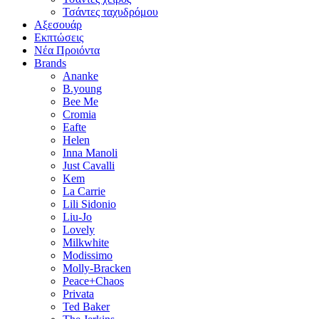
Τσάντες ταχυδρόμου
Αξεσουάρ
Εκπτώσεις
Νέα Προιόντα
Brands
Ananke
B.young
Bee Me
Cromia
Eafte
Helen
Inna Manoli
Just Cavalli
Kem
La Carrie
Lili Sidonio
Liu-Jo
Lovely
Milkwhite
Modissimo
Molly-Bracken
Peace+Chaos
Privata
Ted Baker