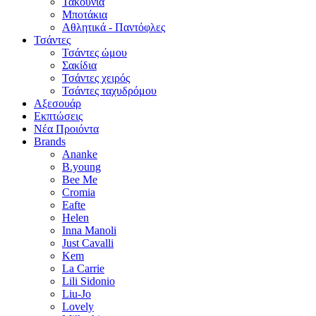
Τακούνια
Μποτάκια
Αθλητικά - Παντόφλες
Τσάντες
Τσάντες ώμου
Σακίδια
Τσάντες χειρός
Τσάντες ταχυδρόμου
Αξεσουάρ
Εκπτώσεις
Νέα Προιόντα
Brands
Ananke
B.young
Bee Me
Cromia
Eafte
Helen
Inna Manoli
Just Cavalli
Kem
La Carrie
Lili Sidonio
Liu-Jo
Lovely