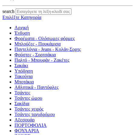
search
Επιλέξτε Κατηγορία
Αρχική
Ένδυση
Φορέματα - Ολόσωμες φόρμες
Μπλούζες - Πουκάμισα
Παντελόνια - Jeans - Κολάν-Σορτς
Φούστες - Σορτσάκια
Παλτό - Μπουφάν - Ζακέτες
Σακάκι
Υπόδηση
Τακούνια
Μποτάκια
Αθλητικά - Παντόφλες
Τσάντες
Τσάντες ώμου
Σακίδια
Τσάντες χειρός
Τσάντες ταχυδρόμου
Αξεσουάρ
ΠΟΡΤΟΦΟΛΙΑ
ΦΟΥΛΑΡΙΑ