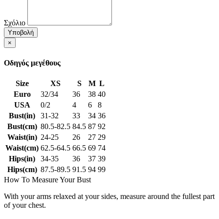
Σχόλιο
Υποβολή
×
Οδηγός μεγέθους
Size
XS
S
M
L
Euro
32/34
36
38
40
USA
0/2
4
6
8
Bust(in)
31-32
33
34
36
Bust(cm)
80.5-82.5
84.5
87
92
Waist(in)
24-25
26
27
29
Waist(cm)
62.5-64.5
66.5
69
74
Hips(in)
34-35
36
37
39
Hips(cm)
87.5-89.5
91.5
94
99
How To Measure Your Bust
With your arms relaxed at your sides, measure around the fullest part
of your chest.