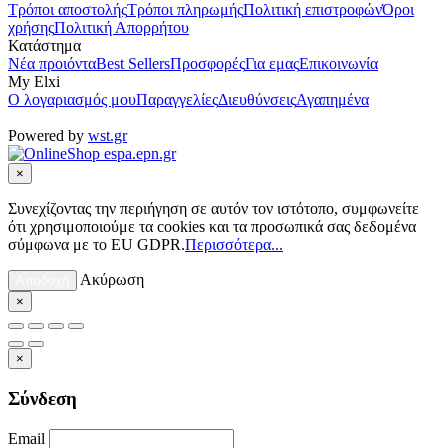
Τρόποι αποστολής
Τρόποι πληρωμής
Πολιτική επιστροφών
Όροι
χρήσης
Πολιτική Απορρήτου
Κατάστημα
Νέα προιόντα
Best Sellers
Προσφορές
Για εμας
Επικοινωνία
My Elxi
Ο λογαριασμός μου
Παραγγελίες
Διευθύνσεις
Αγαπημένα
Powered by
wst.gr
×
Συνεχίζοντας την περιήγηση σε αυτόν τον ιστότοπο, συμφωνείτε
ότι χρησιμοποιούμε τα cookies και τα προσωπικά σας δεδομένα
σύμφωνα με το EU GDPR.
Περισσότερα...
Ακύρωση
Αποδοχή
×
×
Σύνδεση
Email